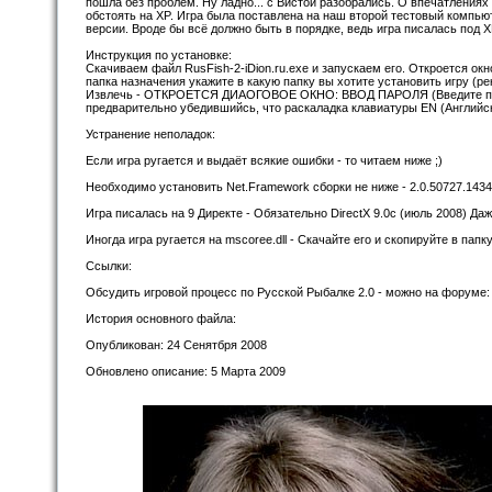
пошла без проблем. Ну ладно... с Вистой разобрались. О впечатлениях 
обстоять на XP. Игра была поставлена на наш второй тестовый компью
версии. Вроде бы всё должно быть в порядке, ведь игра писалась под XP
Инструкция по установке:
Скачиваем файл RusFish-2-iDion.ru.exe и запускаем его. Откроется ок
папка назначения укажите в какую папку вы хотите установить игру (р
Извлечь - ОТКРОЕТСЯ ДИАОГОВОЕ ОКНО: ВВОД ПАРОЛЯ (Введите пароль 
предварительно убедившийсь, что раскаладка клавиатуры EN (Английск
Устранение неполадок:
Если игра ругается и выдаёт всякие ошибки - то читаем ниже ;)
Необходимо установить Net.Framework сборки не ниже - 2.0.50727.1434 [ С
Игра писалась на 9 Директе - Обязательно DirectX 9.0c (июль 2008) Даже 
Иногда игра ругается на mscoree.dll - Скачайте его и скопируйте в папку "
Ссылки:
Обсудить игровой процесс по Русской Рыбалке 2.0 - можно на форуме: ht
История основного файла:
Опубликован: 24 Сенятбря 2008
Обновлено описание: 5 Марта 2009