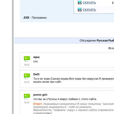
СКАЧАТЬ
1
СКАЧАТЬ
.EXE
- Программа
Обсуждение
Русская Рыб
Все
юра:
спс
№16
Deff:
Та я не знаю.Скачал играю.Всё норм без вирусов.Я проверял
казать всем про сайт.
№15
porno girl:
что вы за х*есосы я вирус поймал с этого сайта
№14
Ответ:
Уважаемые конкуренты! В своих попытках "насоли
нецензурно выражаться - себя не уважать.
Вероятность "поймать" вирус с нашего сайта стремится
сигнатурами!