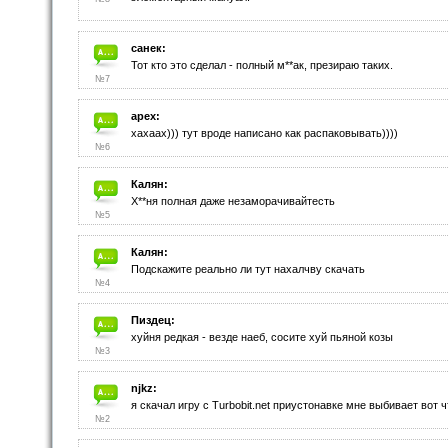
санек:
Тот кто это сделал - полный м**ак, презираю таких.
№7
apex:
хахаах))) тут вроде написано как распаковывать))))
№6
Калян:
Х**ня полная даже незаморачивайтесть
№5
Калян:
Подскажите реально ли тут нахалчву скачать
№4
Пиздец:
хуйня редкая - везде наеб, сосите хуй пьяной козы
№3
njkz:
я скачал игру с Turbobit.net приустонавке мне выбивает вот 
№2