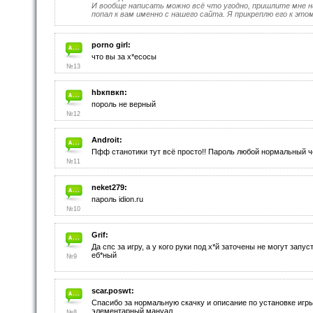
И вообще написать можно всё что угодно, пришлите мне 
попал к вам именно с нашего сайта. Я прикреплю его к это
porno girl:
что вы за х*есосы
№13
hbкпвкп:
пороль не верный
№12
Androit:
Пфф станотики тут всё просто!! Пароль любой нормальный че
№11
neket279:
пароль idion.ru
№10
Grif:
Да спс за игру, а у кого руки под х*й заточены не могут зап
еб*ный
№9
scar.poswt:
Спасибо за нормальную скачку и описание по установке игры
элементарный мануал.
№8