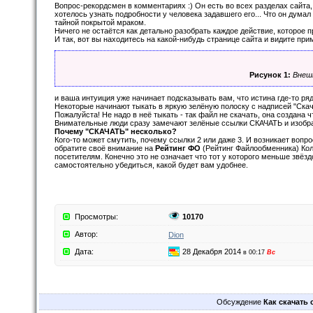
Вопрос-рекордсмен в комментариях :) Он есть во всех разделах сайта,
хотелось узнать подробности у человека задавшего его... Что он думал в
тайной покрытой мраком.
Ничего не остаётся как детально разобрать каждое действие, которое 
И так, вот вы находитесь на какой-нибудь странице сайта и видите при
Рисунок 1:
Внеш
и ваша интуиция уже начинает подсказывать вам, что истина где-то ряд
Некоторые начинают тыкать в яркую зелёную полоску с надписей "Скача
Пожалуйста! Не надо в неё тыкать - так файл не скачать, она создана 
Внимательные люди сразу замечают зелёные ссылки СКАЧАТЬ и изображ
Почему "СКАЧАТЬ" несколько?
Кого-то может смутить, почему ссылки 2 или даже 3. И возникает вопрос
обратите своё внимание на
Рейтинг ФО
(Рейтинг Файлообменника) Кол
посетителям. Конечно это не означает что тот у которого меньше звё
самостоятельно убедиться, какой будет вам удобнее.
Просмотры:
10170
Автор:
Dion
Дата:
28 Декабря 2014
в 00:17
Вс
Обсуждение
Как скачать с