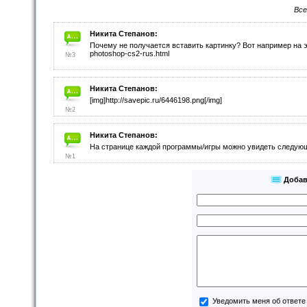
Все
Никита Степанов:
Почему не получается вставить картинку? Вот например на это
photoshop-cs2-rus.html
№3
Никита Степанов:
[img]http://savepic.ru/6446198.png[/img]
№2
Никита Степанов:
На странице каждой программы/игры можно увидеть следующий 
№1
Добав
Уведомить меня об ответе 