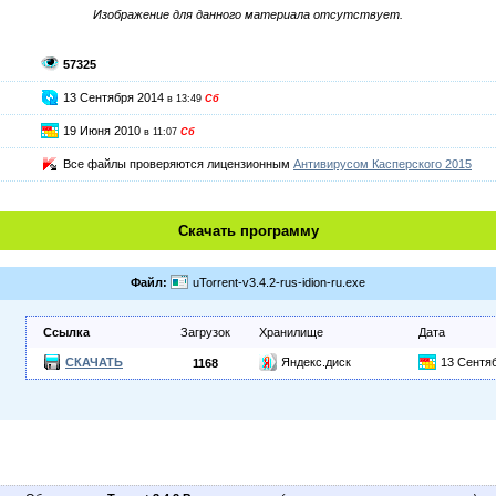
Изображение для данного материала отсутствует.
57325
13 Сентября 2014
в 13:49
Сб
19 Июня 2010
в 11:07
Сб
Все файлы проверяются лицензионным
Антивирусом Касперского 2015
Скачать программу
Файл:
uTorrent-v3.4.2-rus-idion-ru.exe
Ссылка
Загрузок
Хранилище
Дата
СКАЧАТЬ
Яндекс.диск
13 Сентя
1168