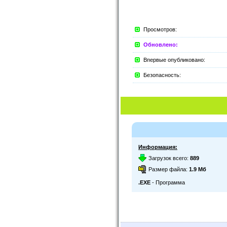
Просмотров:
Обновлено:
Впервые опубликовано:
Безопасность:
Информация:
Загрузок всего:
889
Размер файла:
1.9 Мб
.EXE
- Программа