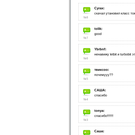
Cyrax:
скачал утановил класс то
№8
tolik:
good
№7
Ybrbnf:
ненавижу letbit и turbobi
№6
твиксоо:
почемууу??
№5
САША:
спасибо
№4
tonya:
спасибо!!!!!!!
№3
Саша: