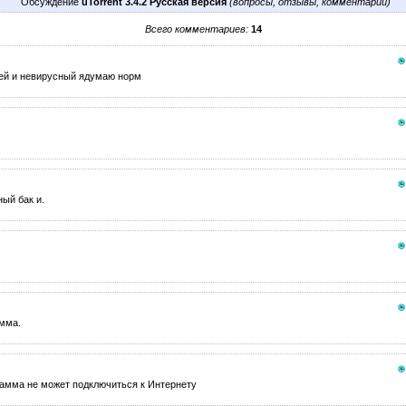
Обсуждение
uTorrent 3.4.2 Русская версия
(вопросы, отзывы, комментарии)
Всего комментариев:
14
ней и невирусный ядумаю норм
ный бак и.
мма.
рамма не может подключиться к Интернету