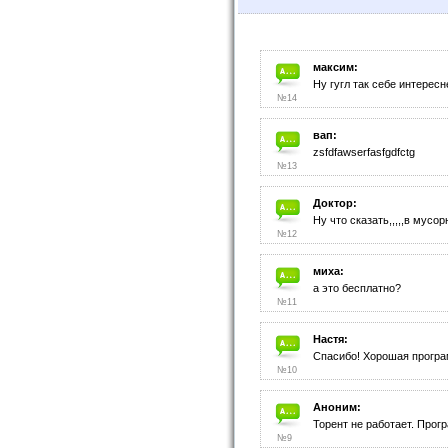
максим:
Ну гугл так себе интерес
№14
вап:
zsfdfawserfasfgdfctg
№13
Доктор:
Ну что сказать,,,,,в мусор
№12
миха:
а это бесплатно?
№11
Настя:
Спасибо! Хорошая програ
№10
Аноним:
Торент не работает. Прог
№9