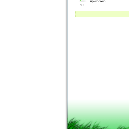
прикольно
№2