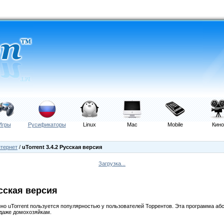
Игры
Русификаторы
Linux
Mac
Mobile
Кино
тернет
/
uTorrent 3.4.2 Русская версия
Загрузка...
усская версия
нно uTorrent пользуется популярностью у пользователей Торрентов. Эта программа аб
 даже домохозяйкам.