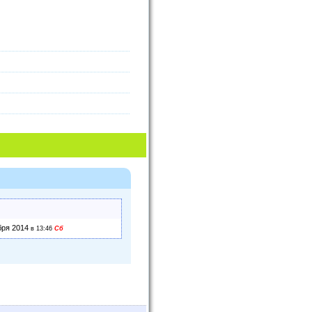
бря 2014
в 13:46
Сб