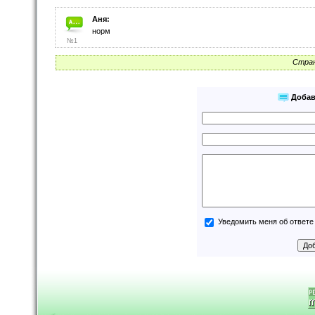
Аня:
норм
№1
Стран
Добав
Уведомить меня об ответе 