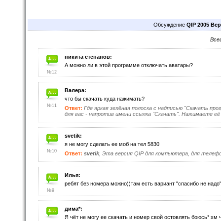
Обсуждение
QIP 2005 Вер
Все
никита степанов:
А можно ли в этой программе отключать аватары?
№12
Валера:
что бы скачать куда нажимать?
№11
Ответ:
Где яркая зелёная полоска с надписью "Скачать пр
для вас - напротив имени ссылка "Скачать". Нажимаете её 
svetik:
я не могу сделать ее моб на тел 5830
№10
Ответ:
svetik
, Эта версия QIP для компьютера, для телефо
Илья:
ребят без номера можно))там есть вариант "спасибо не надо
№9
дима*:
Я чёт не могу ее скачать и номер свой остовлять боюсь* хм 