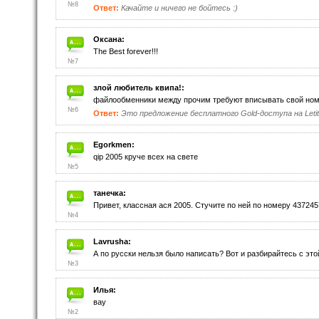
№8
Ответ:
Качайте и ничего не бойтесь :)
Оксана:
The Best forever!!!
№7
злой любитель квипа!:
файлообменники между прочим требуют вписывать свой номе
№6
Ответ:
Это предложение бесплатного Gold-доступа на Leti
Egorkmen:
qip 2005 круче всех на свете
№5
танечка:
Привет, классная ася 2005. Стучите по ней по номеру 4372457
№4
Lavrusha:
А по русски нельзя было написать? Вот и разбирайтесь с этой
№3
Илья:
вау
№2