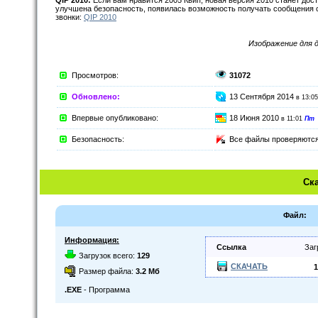
QIP 2010:
Если вам нравится 2005 Квип, новая версия 2010 станет дост
улучшена безопасность, появилась возможность получать сообщения с 
звонки:
QIP 2010
Изображение для 
Просмотров:
31072
Обновлено:
13 Сентября 2014
в 13:0
Впервые опубликовано:
18 Июня 2010
в 11:01
Пт
Безопасность:
Все файлы проверяютс
Ск
Файл:
Информация:
Ссылка
Заг
Загрузок всего:
129
СКАЧАТЬ
1
Размер файла:
3.2 Мб
.EXE
- Программа