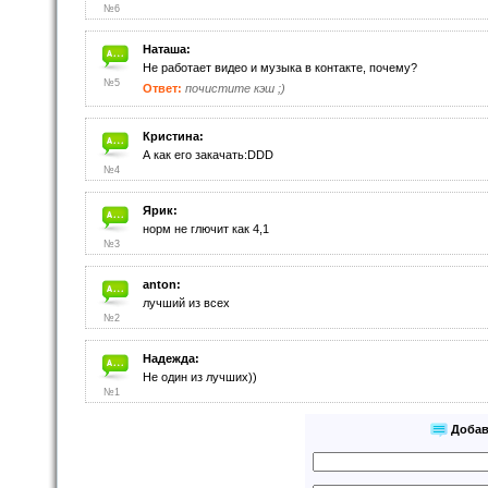
№6
Наташа:
Не работает видео и музыка в контакте, почему?
№5
Ответ:
почистите кэш ;)
Кристина:
А как его закачать:DDD
№4
Ярик:
норм не глючит как 4,1
№3
anton:
лучший из всех
№2
Надежда:
Не один из лучших))
№1
Добав