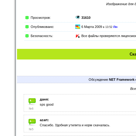
Изображение для 
Просмотров:
31610
Опубликовано:
6 Марта 2009
в 13:52
Пт
Безопасность:
Все файлы проверяются лицензи
Ск
Обсуждение
NET Framework c
Все
даня:
sps good
№6
azart:
Спасибо. Удобная утилита и норм скачалась.
№5