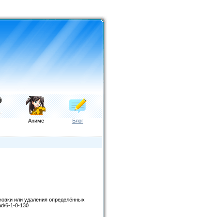
Аниме
Блог
ановки или удаления определённых
ad/6-1-0-130