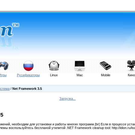
Игры
Русификаторы
Linux
Mac
Mobile
Кино
стема
/
Net Framework 3.5
Загрузка...
.5
ений, необходим для установки и работы многих программ.[br] Если в процессе уст
ы воспользуйтесь беспланой утилитой .NET Framework cleanup tool: http://idion.ru/lo