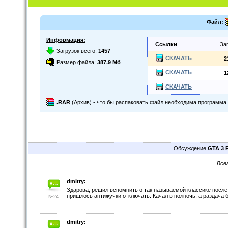
Файл:
Информация:
Ссылки
За
Загрузок всего:
1457
СКАЧАТЬ
2
Размер файла:
387.9 Мб
СКАЧАТЬ
1
СКАЧАТЬ
.RAR
(Архив) - что бы распаковать файл необходима программа
Обсуждение
GTA 3 
Все
dmitry:
Здарова, решил вспомнить о так называемой классике после 
пришлось антижучки отключать. Качал в полночь, а раздача б
№24
dmitry: