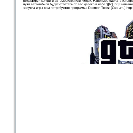
редактируя конфиги автомобилей или людей. Например сделать из опре
пути автомобили будут отлетать от вас далеко в небо :)[br] [br] Внима
запуска игры вам потребуется программа Daemon Tools: {Скачать} http://i