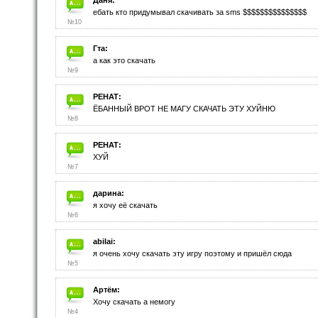
Даня:
ебать кто придумывал скачивать за sms $$$$$$$$$$$$$$$
№10
Гта:
а как это скачать
№9
РЕНАТ:
ЁБАННЫЙ ВРОТ НЕ МАГУ СКАЧАТЬ ЭТУ ХУЙНЮ
№8
РЕНАТ:
ХУЙ
№7
дарина:
я хочу её скачать
№6
abilai:
я очень хочу скачать эту игру поэтому и пришёл сюда
№5
Артём:
Хочу скачать а немогу
№4