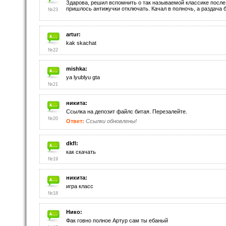
Здарова, решил вспомнить о так называемой классике после 
пришлось антижучки отключать. Качал в полночь, а раздача б
№23
artur:
kak skachat
№22
mishka:
ya lyublyu gta
№21
никита:
Ссылка на депозит файлс битая. Перезалейте.
№20
Ответ:
Ссылки обновлены!
dkfl:
как скачать
№19
никита:
игра класс
№18
Нико:
Фак говно полное Артур сам ты ебаный