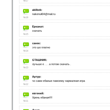
№17
akilbek:
nakenuli04@mail.ru
№16
Ерканат:
скачать
№15
санек:
это шо платно
№14
GTAШНИК:
лучьше е . . . а потом скачать .
№13
Артур:
чо сами ебаные памоему нармалная игра
№12
евгений:
Хрень ебаная!!!!
№11