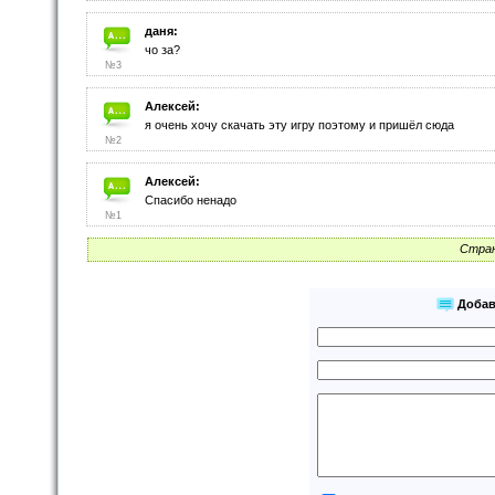
даня:
чо за?
№3
Алексей:
я очень хочу скачать эту игру поэтому и пришёл сюда
№2
Алексей:
Спасибо ненадо
№1
Стран
Добав