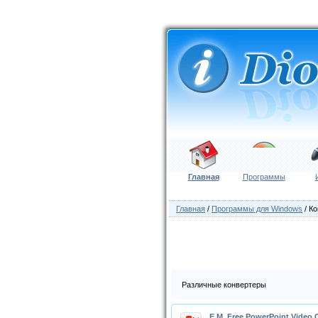
Главная
Программы
Главная
/
Программы для Windows
/ К
Различные конвертеры
E.M. Free PowerPoint Video 