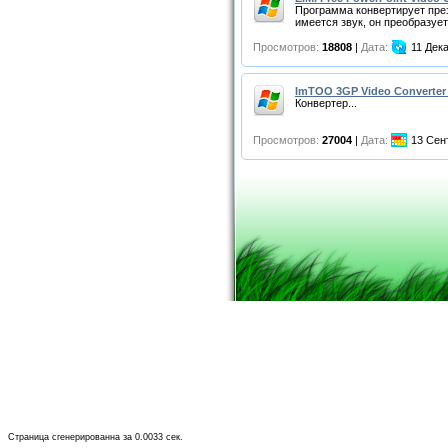
Программа конвертирует презе
имеется звук, он преобразуе
Просмотров:
18808
|
Дата:
11 Дек
ImTOO 3GP Video Converter 
Конвертер...
Просмотров:
27004
|
Дата:
13 Сен
Страница сгенерированна за 0.0033 сек.