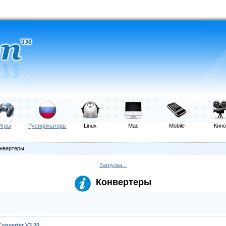
Игры
Русификаторы
Linux
Mac
Mobile
Кино
онвертеры
Загрузка...
Конвертеры
Converter V3.20