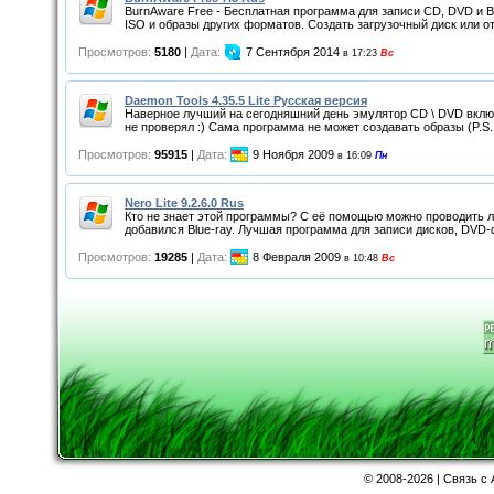
BurnAware Free - Бесплатная программа для записи CD, DVD и Bl
ISO и образы других форматов. Создать загрузочный диск или от
Просмотров:
5180
|
Дата:
7 Сентября 2014
в 17:23
Вс
Daemon Tools 4.35.5 Lite Русская версия
Наверное лучший на сегодняшний день эмулятор CD \ DVD включа
не проверял :) Сама программа не может создавать образы (P.S. з
Просмотров:
95915
|
Дата:
9 Ноября 2009
в 16:09
Пн
Nero Lite 9.2.6.0 Rus
Кто не знает этой программы? С её помощью можно проводить л
добавился Blue-ray. Лучшая программа для записи дисков, DVD-
Просмотров:
19285
|
Дата:
8 Февраля 2009
в 10:48
Вс
©
2008-2026 | Связь с